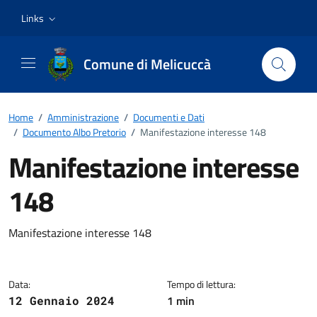
Vai ai contenuti
Vai al footer
Links
Comune di Melicuccà
Home
/
Amministrazione
/
Documenti e Dati
/
Documento Albo Pretorio
/
Manifestazione interesse 148
Manifestazione interesse
148
Dettagli del documento
Manifestazione interesse 148
Data:
Tempo di lettura:
1 min
12 Gennaio 2024