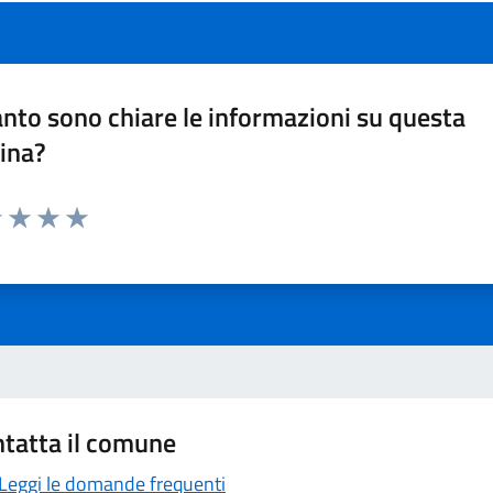
nto sono chiare le informazioni su questa
ina?
1 stelle su 5
uta 2 stelle su 5
Valuta 3 stelle su 5
Valuta 4 stelle su 5
Valuta 5 stelle su 5
tatta il comune
Leggi le domande frequenti