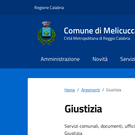
Vai ai contenuti
Vai al footer
Regione Calabria
Comune di Melicucc
Città Metropolitana di Reggio Calabria
Amministrazione
Novità
Serviz
Home
/
Argomenti
/
Giustizia
Giustizia
Dettagli dell
Servizi comunali, documenti, uffici,
Giustizia