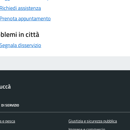
Richiedi assistenza
Prenota appuntamento
blemi in città
Segnala disservizio
uccà
 DI SERVIZIO
a e pesca
Giustizia e sicurezza pubblica
Imprese e commercio