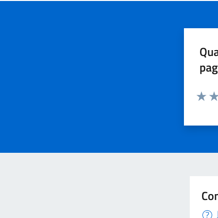
Qua
pag
Valuta 
Val
Con