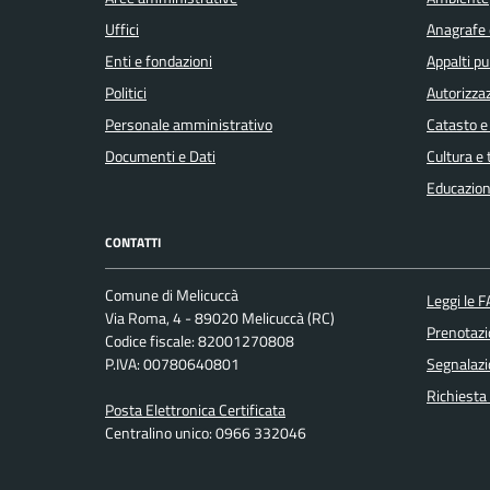
Uffici
Anagrafe e
Enti e fondazioni
Appalti pu
Politici
Autorizzaz
Personale amministrativo
Catasto e
Documenti e Dati
Cultura e
Educazion
CONTATTI
Comune di Melicuccà
Leggi le 
Via Roma, 4 - 89020 Melicuccà (RC)
Prenotaz
Codice fiscale: 82001270808
P.IVA: 00780640801
Segnalazi
Richiesta
Posta Elettronica Certificata
Centralino unico: 0966 332046