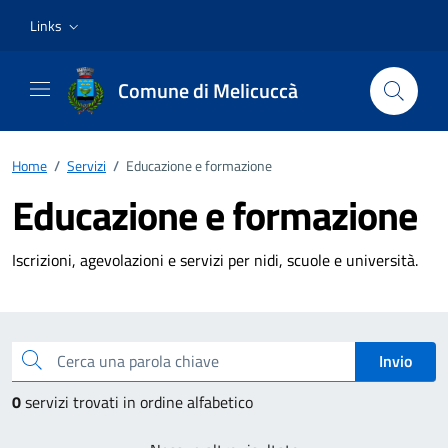
Vai ai contenuti
Vai al footer
Links
Comune di Melicuccà
Home
/
Servizi
/
Educazione e formazione
Educazione e formazione
Iscrizioni, agevolazioni e servizi per nidi, scuole e università.
Esplora tutti i servizi
Cerca una parola chiave
Invio
0
servizi trovati in ordine alfabetico