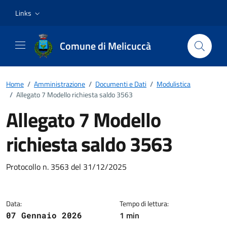
Vai ai contenuti
Vai al footer
Links
Comune di Melicuccà
Home
/
Amministrazione
/
Documenti e Dati
/
Modulistica
/
Allegato 7 Modello richiesta saldo 3563
Allegato 7 Modello
richiesta saldo 3563
Dettagli del documento
Protocollo n. 3563 del 31/12/2025
Data:
Tempo di lettura:
1 min
07 Gennaio 2026