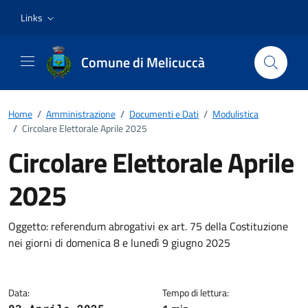
Vai ai contenuti
Vai al footer
Links
Comune di Melicuccà
Home
/
Amministrazione
/
Documenti e Dati
/
Modulistica
/
Circolare Elettorale Aprile 2025
Circolare Elettorale Aprile
2025
Dettagli del documento
Oggetto: referendum abrogativi ex art. 75 della Costituzione
nei giorni di domenica 8 e lunedì 9 giugno 2025
Data:
Tempo di lettura: