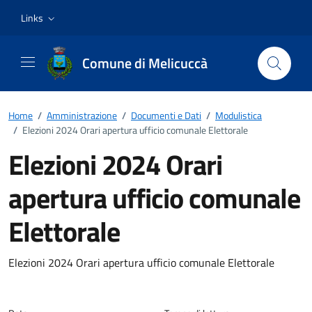
Vai ai contenuti
Vai al footer
Links
Comune di Melicuccà
Home
/
Amministrazione
/
Documenti e Dati
/
Modulistica
/
Elezioni 2024 Orari apertura ufficio comunale Elettorale
Elezioni 2024 Orari
apertura ufficio comunale
Elettorale
Dettagli del documento
Elezioni 2024 Orari apertura ufficio comunale Elettorale