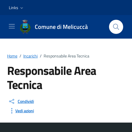
Vai ai contenuti
Vai al footer
Links
Comune di Melicuccà
Home
/
Incarichi
/
Responsabile Area Tecnica
Responsabile Area
Tecnica
Condividi
Vedi azioni