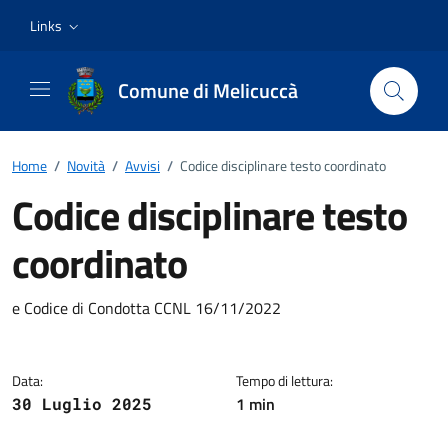
Vai ai contenuti
Vai al footer
Links
Comune di Melicuccà
Home
/
Novità
/
Avvisi
/
Codice disciplinare testo coordinato
Codice disciplinare testo
coordinato
Dettagli della notizia
e Codice di Condotta CCNL 16/11/2022
Data:
Tempo di lettura:
1 min
30 Luglio 2025