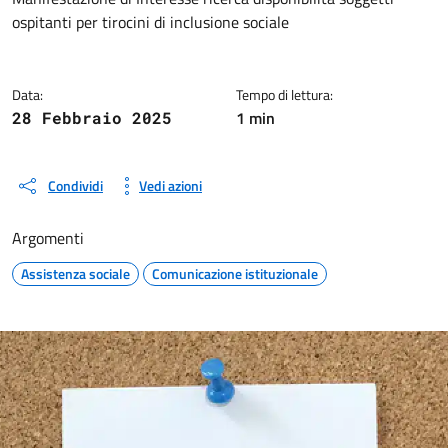
Dettagli della notizia
ospitanti per tirocini di inclusione sociale
Data:
Tempo di lettura:
1 min
28 Febbraio 2025
Condividi
Vedi azioni
Argomenti
Assistenza sociale
Comunicazione istituzionale