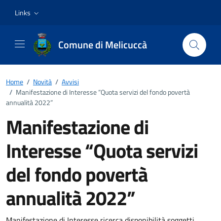
Vai ai contenuti
Vai al footer
Links
Comune di Melicuccà
Home
/
Novità
/
Avvisi
/
Manifestazione di Interesse “Quota servizi del fondo povertà
annualità 2022”
Manifestazione di
Interesse “Quota servizi
del fondo povertà
annualità 2022”
Manifestazione di Interesse ricerca disponibilità soggetti