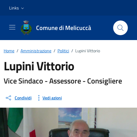
Vai ai contenuti
Vai al footer
Links
Comune di Melicuccà
Home
/
Amministrazione
/
Politici
/
Lupini Vittorio
Lupini Vittorio
Dettagli della persona
Vice Sindaco - Assessore - Consigliere
Condividi
Vedi azioni