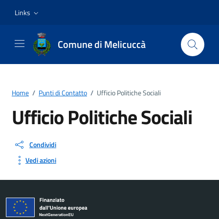
Vai ai contenuti
Vai al footer
Links
Comune di Melicuccà
Home
/
Punti di Contatto
/
Ufficio Politiche Sociali
Ufficio Politiche Sociali
Condividi
Vedi azioni