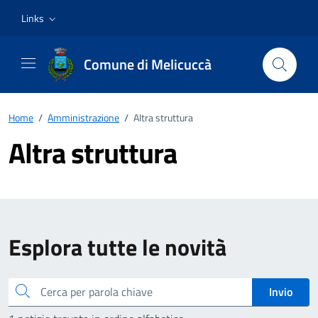
Vai ai contenuti
Vai al footer
Links
Comune di Melicuccà
Home
/
Amministrazione
/
Altra struttura
Altra struttura
Esplora tutte le novità
Cerca
Invio