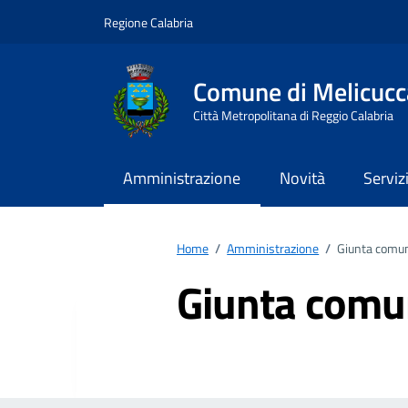
Vai ai contenuti
Vai al footer
Regione Calabria
Comune di Melicucc
Città Metropolitana di Reggio Calabria
Amministrazione
Novità
Serviz
Home
/
Amministrazione
/
Giunta comu
Giunta comu