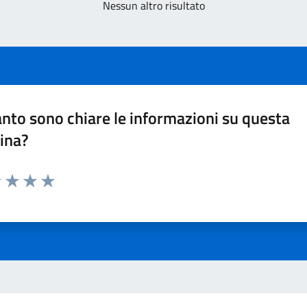
Nessun altro risultato
nto sono chiare le informazioni su questa
ina?
1 stelle su 5
uta 2 stelle su 5
Valuta 3 stelle su 5
Valuta 4 stelle su 5
Valuta 5 stelle su 5