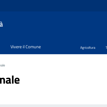
à
i
Vivere il Comune
Agricoltura
nale
nale