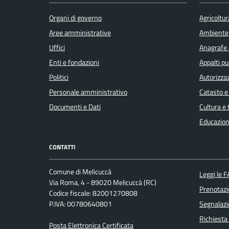
Organi di governo
Agricoltur
Aree amministrative
Ambiente
Uffici
Anagrafe e
Enti e fondazioni
Appalti pu
Politici
Autorizzaz
Personale amministrativo
Catasto e
Documenti e Dati
Cultura e
Educazion
CONTATTI
Comune di Melicuccà
Leggi le 
Via Roma, 4 - 89020 Melicuccà (RC)
Prenotaz
Codice fiscale: 82001270808
P.IVA: 00780640801
Segnalazi
Richiesta
Posta Elettronica Certificata