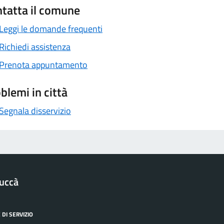
tatta il comune
Leggi le domande frequenti
Richiedi assistenza
Prenota appuntamento
blemi in città
Segnala disservizio
uccà
 DI SERVIZIO