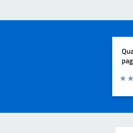
Qua
pag
Valuta 
Val