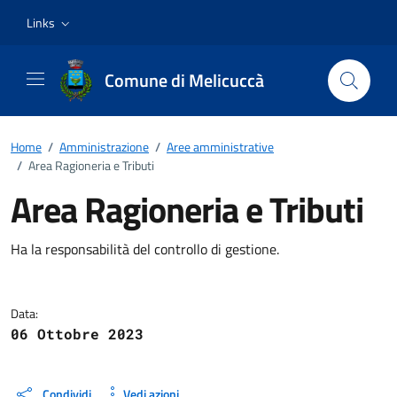
Vai ai contenuti
Vai al footer
Links
Comune di Melicuccà
Home
/
Amministrazione
/
Aree amministrative
/
Area Ragioneria e Tributi
Area Ragioneria e Tributi
Dettagli della notizia
Ha la responsabilità del controllo di gestione.
Data:
06 Ottobre 2023
Condividi
Vedi azioni