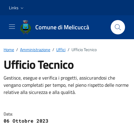
Vai ai contenuti
Vai al footer
Links
Comune di Melicuccà
Home
/
Amministrazione
/
Uffici
/
Ufficio Tecnico
Ufficio Tecnico
Dettagli della notizia
Gestisce, esegue e verifica i progetti, assicurandosi che
vengano completati per tempo, nel pieno rispetto delle norme
relative alla sicurezza e alla qualità.
Data:
06 Ottobre 2023