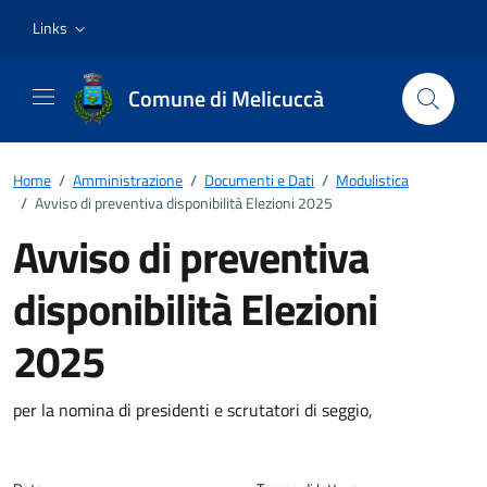
Vai ai contenuti
Vai al footer
Links
Comune di Melicuccà
Home
/
Amministrazione
/
Documenti e Dati
/
Modulistica
/
Avviso di preventiva disponibilità Elezioni 2025
Avviso di preventiva
disponibilità Elezioni
2025
Dettagli del documento
per la nomina di presidenti e scrutatori di seggio,